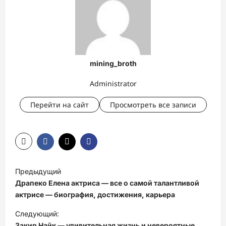
mining_broth
Administrator
Перейти на сайт
Просмотреть все записи
Н
Предыдущий
а
Драпеко Елена актриса — все о самой талантливой
в
актрисе — биография, достижения, карьера
и
Следующий:
Закир Найк — удивительная жизнь и невероятные