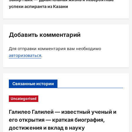
г
успехи аспиранта из Казани
а
ц
и
Добавить комментарий
я
з
Для отправки комментария вам необходимо
а
авторизоваться
.
п
и
с
Связанные истории
и
Uncategorised
Галилео Галилей — известный ученый и
его открытия — краткая биография,
достижения и вклад в науку