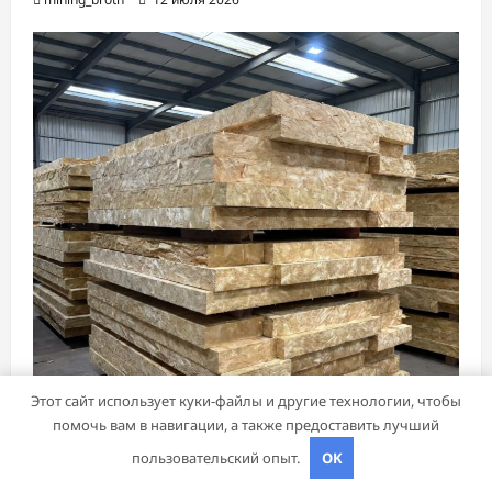
Этот сайт использует куки-файлы и другие технологии, чтобы
помочь вам в навигации, а также предоставить лучший
Банки и кредиты
пользовательский опыт.
OK
Теплоизоляционные плиты ОБМ-ПМ из