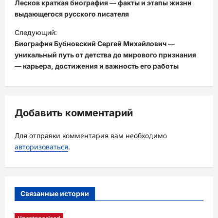
а
Лесков краткая биография — факты и этапы жизни
в
выдающегося русского писателя
и
Следующий:
Биография Бубновский Сергей Михайлович —
г
уникальный путь от детства до мирового признания
а
— карьера, достижения и важность его работы
ц
и
я
Добавить комментарий
з
а
Для отправки комментария вам необходимо
авторизоваться
.
п
и
с
Связанные истории
и