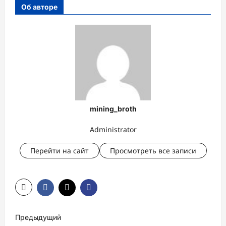
Об авторе
mining_broth
Administrator
Перейти на сайт
Просмотреть все записи
Н
Предыдущий