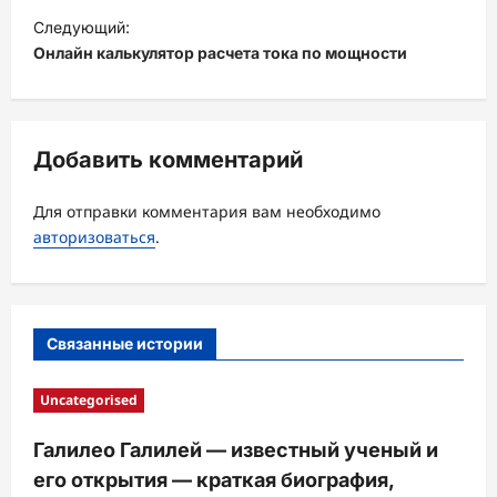
и
Следующий:
Онлайн калькулятор расчета тока по мощности
г
а
ц
Добавить комментарий
и
я
Для отправки комментария вам необходимо
з
авторизоваться
.
а
п
и
Связанные истории
с
и
Uncategorised
Галилео Галилей — известный ученый и
его открытия — краткая биография,