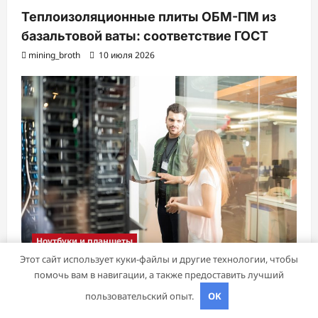
Теплоизоляционные плиты ОБМ-ПМ из
базальтовой ваты: соответствие ГОСТ
mining_broth
10 июля 2026
Ноутбуки и планшеты
Этот сайт использует куки-файлы и другие технологии, чтобы
помочь вам в навигации, а также предоставить лучший
Почему бизнес выбирает VPS в Германии:
пользовательский опыт.
OK
взгляд сквозь призму IT-инфраструктуры