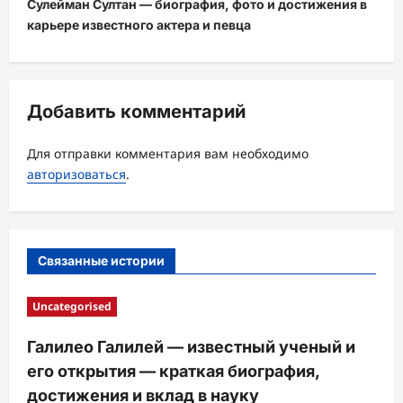
Сулейман Султан — биография, фото и достижения в
г
карьере известного актера и певца
а
ц
и
Добавить комментарий
я
з
Для отправки комментария вам необходимо
а
авторизоваться
.
п
и
с
Связанные истории
и
Uncategorised
Галилео Галилей — известный ученый и
его открытия — краткая биография,
достижения и вклад в науку