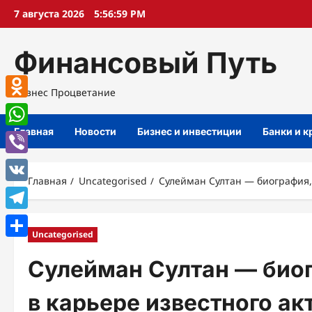
Перейти
7 августа 2026
5:57:00 PM
к
содержимому
Финансовый Путь
Бизнес Процветание
Odnoklassniki
Главная
Новости
Бизнес и инвестиции
Банки и 
WhatsApp
Viber
Главная
Uncategorised
Сулейман Султан — биография, 
VK
Telegram
Uncategorised
Отправить
Сулейман Султан — биог
в карьере известного ак