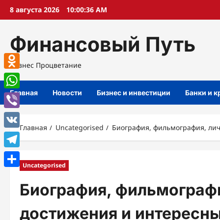
Перейти
8 августа 2026
10:00:37 AM
к
содержимому
Финансовый Путь
Бизнес Процветание
Odnoklassniki
Главная
Новости
Бизнес и инвестиции
Банки и 
WhatsApp
Viber
Главная
Uncategorised
Биография, фильмография, лич
VK
Telegram
Uncategorised
Отправить
Биография, фильмографи
достижения и интересны