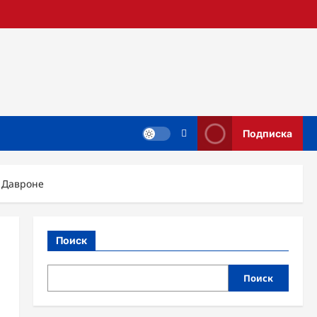
Подписка
 Давроне
Поиск
Поиск