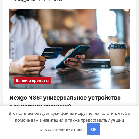
Банки и кредиты
Nexgo N86: универсальное устройство
для приема платежей
Этот сайт использует куки-файлы и другие технологии, чтобы
mining_broth
8 июля 2026
помочь вам в навигации, а также предоставить лучший
пользовательский опыт.
OK
Авторское право © 2026 Все права зарезервированы.
|