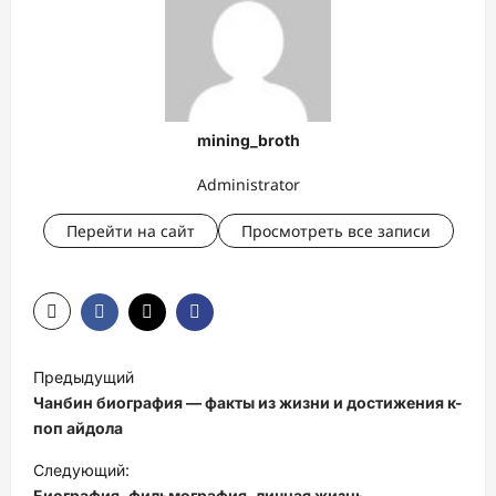
mining_broth
Administrator
Перейти на сайт
Просмотреть все записи
Н
Предыдущий
а
Чанбин биография — факты из жизни и достижения к-
в
поп айдола
и
Следующий:
Биография, фильмография, личная жизнь,