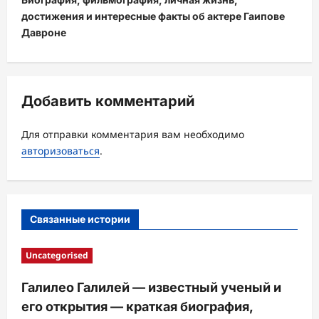
г
достижения и интересные факты об актере Гаипове
а
Давроне
ц
и
я
Добавить комментарий
з
а
Для отправки комментария вам необходимо
авторизоваться
.
п
и
с
Связанные истории
и
Uncategorised
Галилео Галилей — известный ученый и
его открытия — краткая биография,