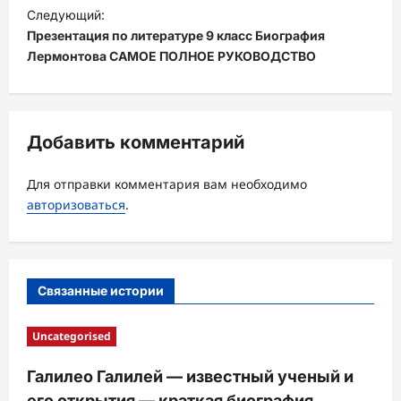
и
Следующий:
Презентация по литературе 9 класс Биография
г
Лермонтова САМОЕ ПОЛНОЕ РУКОВОДСТВО
а
ц
и
Добавить комментарий
я
з
Для отправки комментария вам необходимо
а
авторизоваться
.
п
и
с
Связанные истории
и
Uncategorised
Галилео Галилей — известный ученый и
его открытия — краткая биография,