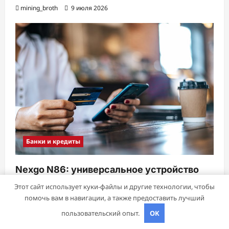
mining_broth
9 июля 2026
Банки и кредиты
Nexgo N86: универсальное устройство
для приема платежей
Этот сайт использует куки-файлы и другие технологии, чтобы
mining_broth
8 июля 2026
помочь вам в навигации, а также предоставить лучший
пользовательский опыт.
OK