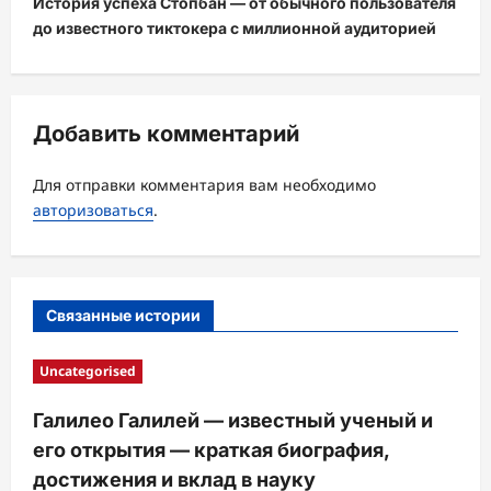
История успеха Стопбан — от обычного пользователя
до известного тиктокера с миллионной аудиторией
г
а
ц
Добавить комментарий
и
я
Для отправки комментария вам необходимо
з
авторизоваться
.
а
п
и
Связанные истории
с
и
Uncategorised
Галилео Галилей — известный ученый и
его открытия — краткая биография,
достижения и вклад в науку