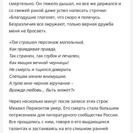
смертельно. Он тяжело дышал, но все же держался и
со свежей раной даже успел написать строчки:
«Благодушие глаголет, что скоро я полечусь.
Безразличия все окружают, только верная дружба
меня не бросает».
«Так страшен персонаж могильный,
Как правдивая правда,
Так странен, так глубок и печален,
Как ямщик вечной черницы!
Не смерть я тщился доверить
Слепцам ихним внимущии,
А пулю мне черное мручание –
Вражда-любовь… быть может?»
Через несколько минут после записи этих строк
Михаил Лермонтов умер. Его смерть стала большим
потрясением для литературного сообщества России.
Все прощались с ним, говоря о его выдающихся
талантах и застаиваясь на его слишком ранней