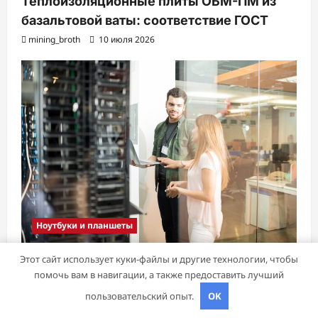
Теплоизоляционные плиты ОБМ-ПМ из
базальтовой ваты: соответствие ГОСТ
mining_broth
10 июля 2026
Ноутбуки и планшеты
Этот сайт использует куки-файлы и другие технологии, чтобы
Почему бизнес выбирает VPS в Германии:
помочь вам в навигации, а также предоставить лучший
взгляд сквозь призму IT-инфраструктуры
пользовательский опыт.
OK
mining_broth
9 июля 2026